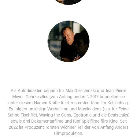
Als Autodidakten begann für Max Gleschinski und Jean-Pierre
Meyer-Gehrke alles „von Anfang anders“. 2017 bündelten sie
unter diesem Namen Kräfte für ihren ersten Kinofilm Kahlschlag.
Es folgten unzählige Werbefilme und Musikvideos (u.a. für Feine
Sahne Fischfilet, Waving the Guns, Egotronic und die Beatsteaks)
sowie drei Dokumentarfilme und fünf Spielfilme fürs Kino. Seit
2022 ist Produzent Torsten Wichner Teil der Von Anfang Anders
Filmproduktion.