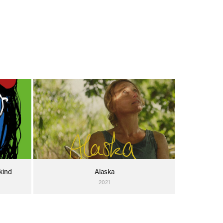
kind
Alaska
2021